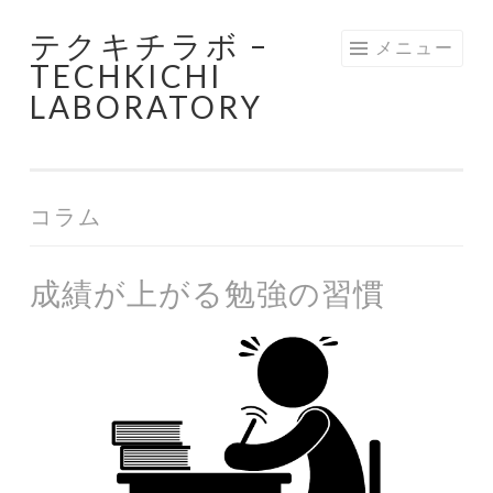
テクキチラボ –
コ
メニュー
TECHKICHI
ン
LABORATORY
テ
ン
ツ
へ
コラム
ス
キ
ッ
成績が上がる勉強の習慣
プ