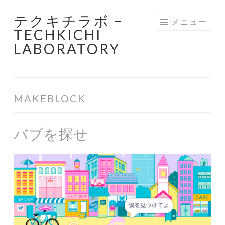
テクキチラボ –
コ
メニュー
TECHKICHI
ン
LABORATORY
テ
ン
ツ
へ
MAKEBLOCK
ス
キ
ッ
バブを探せ
プ